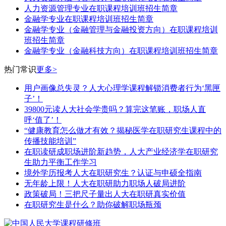
人力资源管理专业在职课程培训班招生简章
金融学专业在职课程培训班招生简章
金融学专业（金融管理与金融投资方向）在职课程培训
班招生简章
​金融学专业（​金融科技方向）在职课程培训班招生简章
热门常识
更多>
用户画像总失灵？人大心理学课程解锁消费者行为‘黑匣
子’！
39800元读人大社会学贵吗？算完这笔账，职场人直
呼‘值了’！
“健康教育怎么做才有效？揭秘医学在职研究生课程中的
传播技能培训”
在职读研成职场进阶新趋势，人大产业经济学在职研究
生助力平衡工作学习
境外学历报考人大在职研究生？认证与申硕全指南
无年龄上限！人大在职研助力职场人破局进阶
​政策破局！三把尺子量出人大在职研真实价值
在职研究生是什么？助你破解职场瓶颈