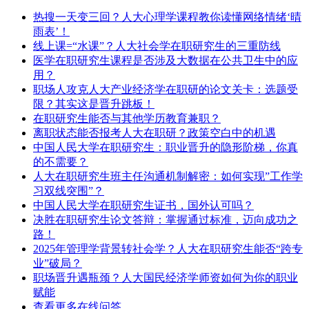
热搜一天变三回？人大心理学课程教你读懂网络情绪‘晴
雨表’！
​线上课=“水课”？人大社会学在职研究生的三重防线
医学在职研究生课程是否涉及大数据在公共卫生中的应
用？
职场人攻克人大产业经济学在职研的论文关卡：选题受
限？其实这是晋升跳板！
在职研究生能否与其他学历教育兼职？
离职状态能否报考人大在职研？政策空白中的机遇
中国人民大学在职研究生：职业晋升的隐形阶梯，你真
的不需要？
人大在职研究生班主任沟通机制解密：如何实现”工作学
习双线突围”？
中国人民大学在职研究生证书，国外认可吗？
决胜在职研究生论文答辩：掌握通过标准，迈向成功之
路！
2025年管理学背景转社会学？人大在职研究生能否“跨专
业”破局？
职场晋升遇瓶颈？人大国民经济学师资如何为你的职业
赋能
查看更多在线问答