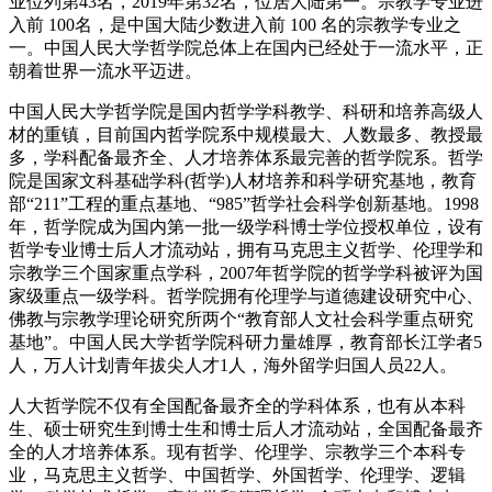
业位列第43名，2019年第32名，位居大陆第一。宗教学专业进
入前 100名，是中国大陆少数进入前 100 名的宗教学专业之
一。中国人民大学哲学院总体上在国内已经处于一流水平，正
朝着世界一流水平迈进。
中国人民大学哲学院是国内哲学学科教学、科研和培养高级人
材的重镇，目前国内哲学院系中规模最大、人数最多、教授最
多，学科配备最齐全、人才培养体系最完善的哲学院系。哲学
院是国家文科基础学科(哲学)人材培养和科学研究基地，教育
部“211”工程的重点基地、“985”哲学社会科学创新基地。1998
年，哲学院成为国内第一批一级学科博士学位授权单位，设有
哲学专业博士后人才流动站，拥有马克思主义哲学、伦理学和
宗教学三个国家重点学科，2007年哲学院的哲学学科被评为国
家级重点一级学科。哲学院拥有伦理学与道德建设研究中心、
佛教与宗教学理论研究所两个“教育部人文社会科学重点研究
基地”。中国人民大学哲学院科研力量雄厚，教育部长江学者5
人，万人计划青年拔尖人才1人，海外留学归国人员22人。
人大哲学院不仅有全国配备最齐全的学科体系，也有从本科
生、硕士研究生到博士生和博士后人才流动站，全国配备最齐
全的人才培养体系。现有哲学、伦理学、宗教学三个本科专
业，马克思主义哲学、中国哲学、外国哲学、伦理学、逻辑