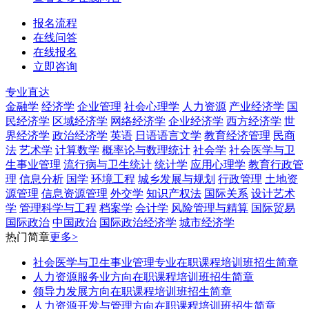
报名流程
在线问答
在线报名
立即咨询
专业直达
金融学
经济学
企业管理
社会心理学
人力资源
产业经济学
国
民经济学
区域经济学
网络经济学
企业经济学
西方经济学
世
界经济学
政治经济学
英语
日语语言文学
教育经济管理
民商
法
艺术学
计算数学
概率论与数理统计
社会学
社会医学与卫
生事业管理
流行病与卫生统计
统计学
应用心理学
教育行政管
理
信息分析
国学
环境工程
城乡发展与规划
行政管理
土地资
源管理
信息资源管理
外交学
知识产权法
国际关系
设计艺术
学
管理科学与工程
档案学
会计学
风险管理与精算
国际贸易
国际政治
中国政治
国际政治经济学
城市经济学
热门简章
更多>
社会医学与卫生事业管理专业在职课程培训班招生简章
人力资源服务业方向在职课程培训班招生简章
领导力发展方向在职课程培训班招生简章
人力资源开发与管理方向在职课程培训班招生简章