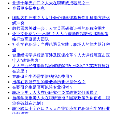
北漂十年无户口？人大在职研或成破局之一
查看更多招生信息
团队内耗严重？人大社会心理学课程教你用科学方法化
解冲突
教师晋级关键一步：人大英语研修证书的职称突围力
企业文化总‘水土不服’？人大心理学课程教你用科学策
略打造高凝聚力团队！
社会学在职研：当理论遇见实践，职场人的能力跃迁密
码
健康经济学课程是否涉及医保改革？人大课程班直击医
疗人“政策焦虑”
人大产业经济学课程如何破解“纸上谈兵”？实践智慧就
在这里！
在职研究生否需要缴纳报名费用？
报考在职研究生的最低学历要求是什么？
在职研究生是否可以跨专业报考？
职场突围：人大在职研究生免试政策如何破局？
自考学历报考人大在职研遭拒？国家政策为你正名，职
业突破就在此刻！
职业转型十字路口？人大产业经济学在职研究生的行业
适配指南