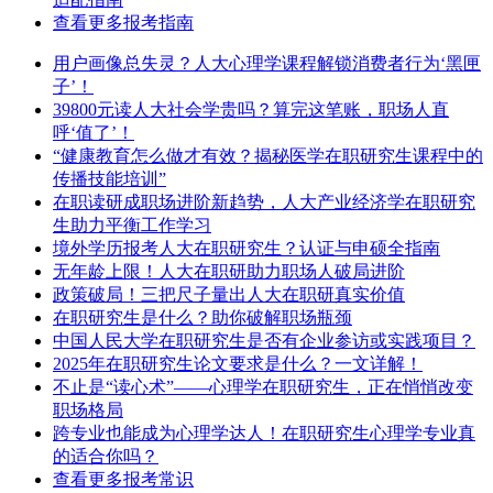
查看更多报考指南
用户画像总失灵？人大心理学课程解锁消费者行为‘黑匣
子’！
39800元读人大社会学贵吗？算完这笔账，职场人直
呼‘值了’！
“健康教育怎么做才有效？揭秘医学在职研究生课程中的
传播技能培训”
在职读研成职场进阶新趋势，人大产业经济学在职研究
生助力平衡工作学习
境外学历报考人大在职研究生？认证与申硕全指南
无年龄上限！人大在职研助力职场人破局进阶
​政策破局！三把尺子量出人大在职研真实价值
在职研究生是什么？助你破解职场瓶颈
中国人民大学在职研究生是否有企业参访或实践项目？
2025年在职研究生论文要求是什么？一文详解！
不止是“读心术”——心理学在职研究生，正在悄悄改变
职场格局
跨专业也能成为心理学达人！在职研究生心理学专业真
的适合你吗？
查看更多报考常识