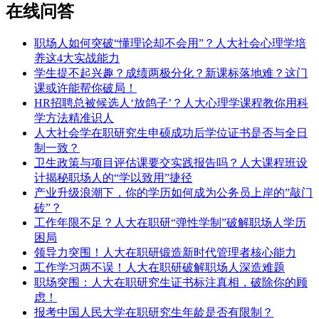
在线问答
职场人如何突破“懂理论却不会用”？人大社会心理学培
养这4大实战能力
学生提不起兴趣？成绩两极分化？新课标落地难？这门
课或许能帮你破局！
HR招聘总被候选人‘放鸽子’？人大心理学课程教你用科
学方法精准识人
人大社会学在职研究生申硕成功后学位证书是否与全日
制一致？
卫生政策与项目评估课要交实践报告吗？人大课程班设
计揭秘职场人的“学以致用”捷径
产业升级浪潮下，你的学历如何成为公务员上岸的”敲门
砖”？
工作年限不足？人大在职研“弹性学制”破解职场人学历
困局
​领导力突围！人大在职研锻造新时代管理者核心能力
工作学习两不误！人大在职研破解职场人深造难题
职场突围：人大在职研究生证书标注真相，破除你的顾
虑！
报考中国人民大学在职研究生年龄是否有限制？