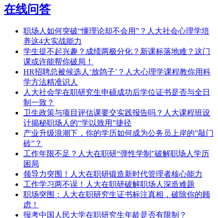
在线问答
职场人如何突破“懂理论却不会用”？人大社会心理学培
养这4大实战能力
学生提不起兴趣？成绩两极分化？新课标落地难？这门
课或许能帮你破局！
HR招聘总被候选人‘放鸽子’？人大心理学课程教你用科
学方法精准识人
人大社会学在职研究生申硕成功后学位证书是否与全日
制一致？
卫生政策与项目评估课要交实践报告吗？人大课程班设
计揭秘职场人的“学以致用”捷径
产业升级浪潮下，你的学历如何成为公务员上岸的”敲门
砖”？
工作年限不足？人大在职研“弹性学制”破解职场人学历
困局
​领导力突围！人大在职研锻造新时代管理者核心能力
工作学习两不误！人大在职研破解职场人深造难题
职场突围：人大在职研究生证书标注真相，破除你的顾
虑！
报考中国人民大学在职研究生年龄是否有限制？