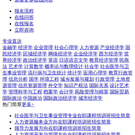
报名流程
在线问答
在线报名
立即咨询
专业直达
金融学
经济学
企业管理
社会心理学
人力资源
产业经济学
国
民经济学
区域经济学
网络经济学
企业经济学
西方经济学
世
界经济学
政治经济学
英语
日语语言文学
教育经济管理
民商
法
艺术学
计算数学
概率论与数理统计
社会学
社会医学与卫
生事业管理
流行病与卫生统计
统计学
应用心理学
教育行政管
理
信息分析
国学
环境工程
城乡发展与规划
行政管理
土地资
源管理
信息资源管理
外交学
知识产权法
国际关系
设计艺术
学
管理科学与工程
档案学
会计学
风险管理与精算
国际贸易
国际政治
中国政治
国际政治经济学
城市经济学
热门简章
更多>
社会医学与卫生事业管理专业在职课程培训班招生简章
人力资源服务业方向在职课程培训班招生简章
领导力发展方向在职课程培训班招生简章
人力资源开发与管理方向在职课程培训班招生简章