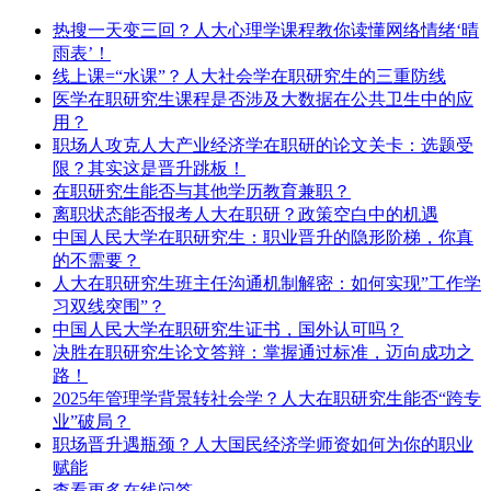
热搜一天变三回？人大心理学课程教你读懂网络情绪‘晴
雨表’！
​线上课=“水课”？人大社会学在职研究生的三重防线
医学在职研究生课程是否涉及大数据在公共卫生中的应
用？
职场人攻克人大产业经济学在职研的论文关卡：选题受
限？其实这是晋升跳板！
在职研究生能否与其他学历教育兼职？
离职状态能否报考人大在职研？政策空白中的机遇
中国人民大学在职研究生：职业晋升的隐形阶梯，你真
的不需要？
人大在职研究生班主任沟通机制解密：如何实现”工作学
习双线突围”？
中国人民大学在职研究生证书，国外认可吗？
决胜在职研究生论文答辩：掌握通过标准，迈向成功之
路！
2025年管理学背景转社会学？人大在职研究生能否“跨专
业”破局？
职场晋升遇瓶颈？人大国民经济学师资如何为你的职业
赋能
查看更多在线问答