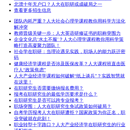
北漂十年无户口？人大在职研或成破局之一
查看更多招生信息
团队内耗严重？人大社会心理学课程教你用科学方法化
解冲突
教师晋级关键一步：人大英语研修证书的职称突围力
企业文化总‘水土不服’？人大心理学课程教你用科学策
略打造高凝聚力团队！
社会学在职研：当理论遇见实践，职场人的能力跃迁密
码
健康经济学课程是否涉及医保改革？人大课程班直击医
疗人“政策焦虑”
人大产业经济学课程如何破解“纸上谈兵”？实践智慧就
在这里！
在职研究生否需要缴纳报名费用？
报考在职研究生的最低学历要求是什么？
在职研究生是否可以跨专业报考？
职场突围：人大在职研究生免试政策如何破局？
自考学历报考人大在职研遭拒？国家政策为你正名，职
业突破就在此刻！
职业转型十字路口？人大产业经济学在职研究生的行业