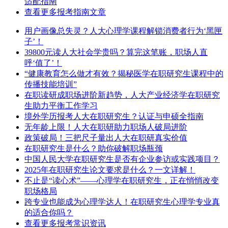
适配指南
查看更多报考指南文章
用户画像总失灵？人大心理学课程解锁消费者行为‘黑匣
子’！
39800元读人大社会学贵吗？算完这笔账，职场人直
呼‘值了’！
“健康教育怎么做才有效？揭秘医学在职研究生课程中的
传播技能培训”
在职读研成职场进阶新趋势，人大产业经济学在职研究
生助力平衡工作学习
境外学历报考人大在职研究生？认证与申硕全指南
无年龄上限！人大在职研助力职场人破局进阶
​政策破局！三把尺子量出人大在职研真实价值
在职研究生是什么？助你破解职场瓶颈
中国人民大学在职研究生是否有企业参访或实践项目？
2025年在职研究生论文要求是什么？一文详解！
不止是“读心术”——心理学在职研究生，正在悄悄改变
职场格局
跨专业也能成为心理学达人！在职研究生心理学专业真
的适合你吗？
查看更多报考常识资讯